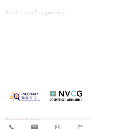
Praktijk voor Facepositivity
Gabriël Metzustraat 48
2316 AJ Leiden
071 207 00 32
info@doktermarshawichers.nl
Big registernr: 89063473101
Behandelingen