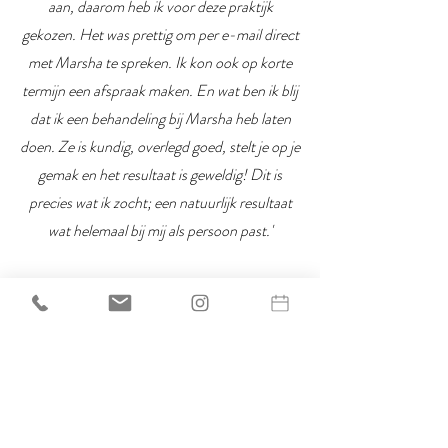
aan, daarom heb ik voor deze praktijk
gekozen. Het was prettig om per e-mail direct
met Marsha te spreken. Ik kon ook op korte
termijn een afspraak maken. En wat ben ik blij
dat ik een behandeling bij Marsha heb laten
doen. Ze is kundig, overlegd goed, stelt je op je
gemak en het resultaat is geweldig! Dit is
precies wat ik zocht; een natuurlijk resultaat
wat helemaal bij mij als persoon past.'
'Ik ben super tevreden met het resultaat en de
behandeling bij dr. Marsha Wichers. Ze
luisterde erg goed naar mijn wensen maar
dacht ook met mij mee. Het doel was om een
zo natuurlijk mogelijk resultaat te krijgen zodat