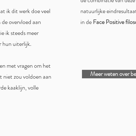
de combinatie van deze 
at ik dit werk doe veel
natuurlijke eindresultaa
n de overvloed aan
in de
Face Positive filos
zie ik steeds meer
hun uiterlijk.
en met vragen om het
Meer weten over b
et niet zou voldoen aan
de kaaklijn, volle