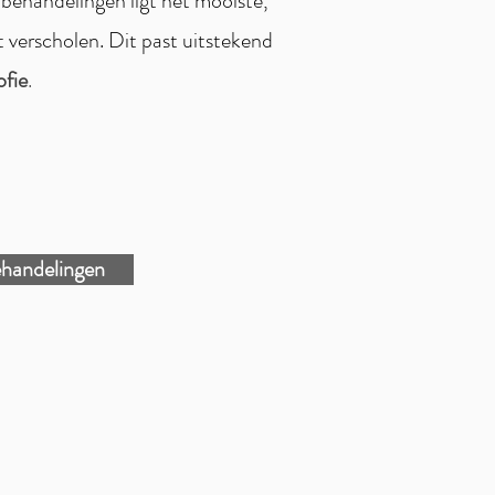
behandelingen ligt het mooiste,
t verscholen. Dit past uitstekend
ofie
.
ehandelingen