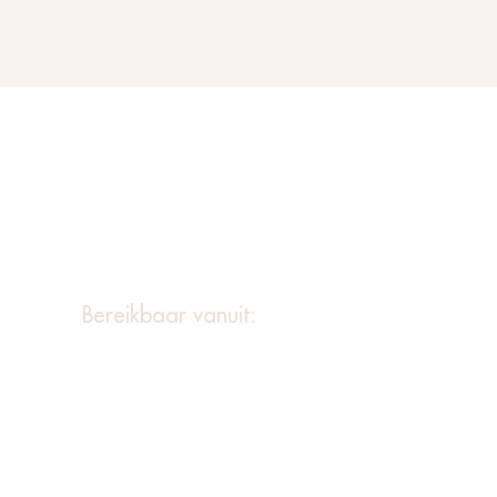
Bereikbaar vanuit:
Leiderdorp
Leidschendam
Oegstgeest
Warmond
Den Haag
Noordwijk
Voorschoten
Katwijk