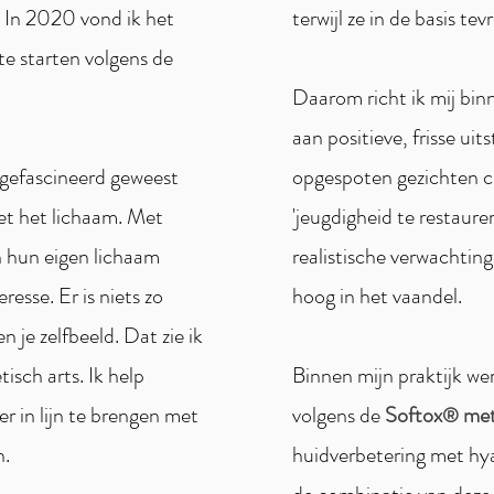
 In 2020 vond ik het
terwijl ze in de basis te
 te starten volgens de
Daarom richt ik mij bin
aan positieve, frisse uits
d gefascineerd geweest
opgespoten gezichten c
et het lichaam. Met
'jeugdigheid te restaurer
 hun eigen lichaam
realistische verwachting
resse. Er is niets zo
hoog in het vaandel.
n je zelfbeeld. Dat zie ik
isch arts. Ik help
Binnen mijn praktijk w
r in lijn te brengen met
volgens de
Softox
met
®
n.
huidverbetering met hya