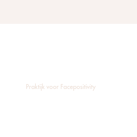
DOKTER MARSHA WICHERS
Praktijk voor Facepositivity
Gabriël Metzustraat 48
2316 AJ Leiden
071 207 00 32
info@doktermarshawichers.nl