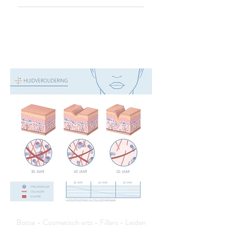
Prijs: 550 euro per behandeling
(1,5 ml). In sommige gevallen
zijn er 2 behandelingen nodig
met enkele maanden
tussenpoos. 975 euro voor 2x
1,5 ml in één sessie.
Botox - Cosmetisch arts - Fillers - Leiden