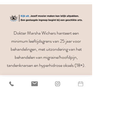
Dokter Marsha Wichers hanteert een
minimum leeftijdsgrens van 25 jaar voor
behandelingen, met uitzondering van het
behandelen van migraine/hoofdpijn,
tandenknarsen en hyperhidrose oksels (18+).
DOKTER MARSHA WICHERS
Praktijk voor Facepositivity
Gabriël Metzustraat 48
2316 AJ Leiden