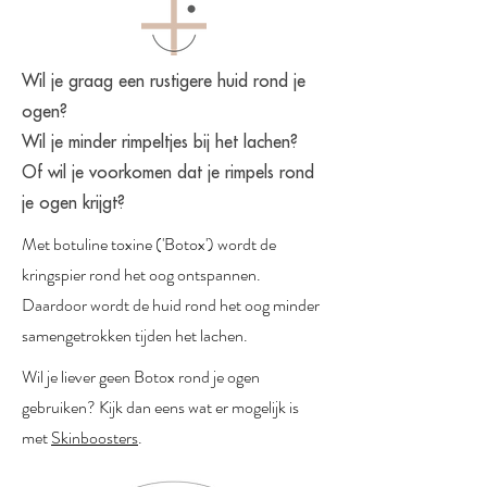
Wil je graag een rustigere huid rond je
ogen?
Wil je minder rimpeltjes bij het lachen?
Of wil je
voorkomen
dat je rimpels rond
je ogen krijgt?
Met botuline toxine ('Botox') wordt de
kringspier rond het oog ontspannen.
Daardoor wordt de huid rond het oog minder
samengetrokken tijden het lachen.
Wil je liever geen Botox rond je ogen
gebruiken? Kijk dan eens wat er mogelijk is
met
Skinboosters
.