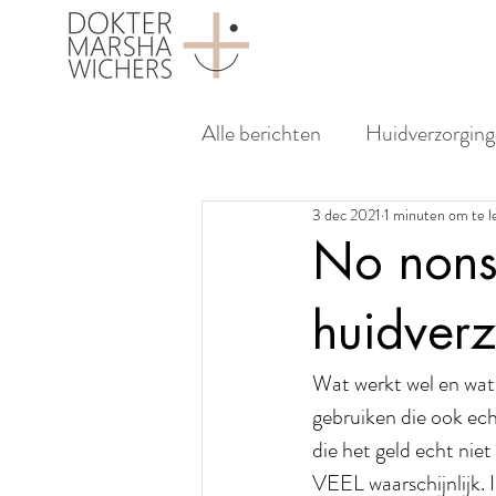
Alle berichten
Huidverzorging
3 dec 2021
1 minuten om te l
Dokter Marsha Wichers
No nons
huidver
Wat werkt wel en wat 
gebruiken die ook ech
die het geld echt nie
VEEL waarschijnlijk. I