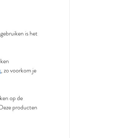
ebruiken is het 
aken
x
, zo voorkom je 
jken op de 
. Deze producten 