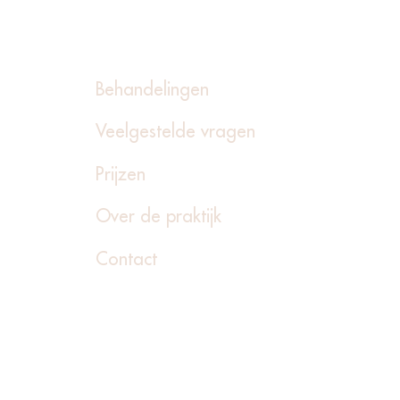
un je doen aan lijntjes
 je mond?
Behandelingen
Veelgestelde vragen
Prijzen
Over de praktijk
Contact