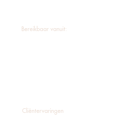
Zelf je huid verbeteren door te
smeren met retinol
Bereikbaar vanuit:
Leiderdorp
Leidschendam
Oegstgeest
Warmond
Den Haag
Noordwijk
Voorschoten
Katwijk
Noordwijkerhout
Delft
Wassenaar
Rotterdam
Cliëntervaringen