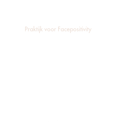
Hoe werkt huidverbetering
Wat k
met cosmeceuticals?
rond
Praktijk voor Facepositivity
Gabriël Metzustraat 48
2316 AJ Leiden
071 207 00 32
info@doktermarshawichers.nl
Big registernr: 89063473101