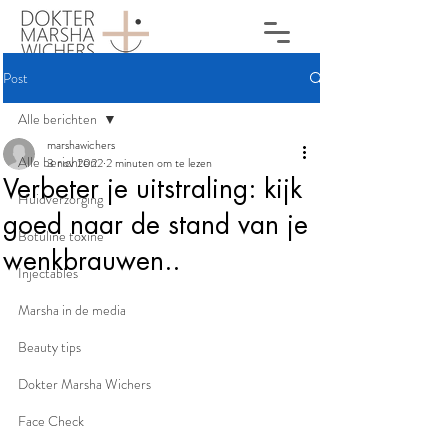
Post
Alle berichten
marshawichers
Alle berichten
3 nov 2022
2 minuten om te lezen
Verbeter je uitstraling: kijk
Huidverzorging
goed naar de stand van je
Botuline toxine
wenkbrauwen..
Injectables
Marsha in de media
Beauty tips
Dokter Marsha Wichers
Face Check