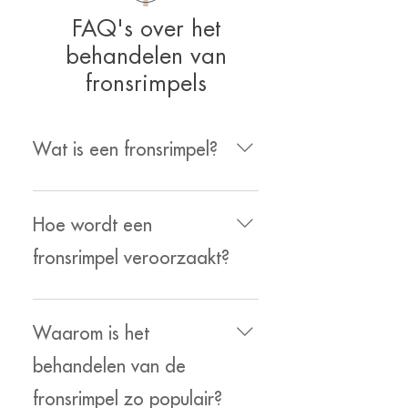
FAQ's over het
behandelen van
fronsrimpels
Wat is een fronsrimpel?
Wanneer je gefronst kijkt
veroorzaak je met de spiertjes
Hoe wordt een
tussen de wenkbrauwen één of
meerdere verticale rimpels.
fronsrimpel veroorzaakt?
De huid tussen de
wenkbrauwen 'vouwt' op het
Waarom is het
moment dat er gefronst wordt.
Naarmate je deze beweging
behandelen van de
vaker maakt zal er na verloop
fronsrimpel zo populair?